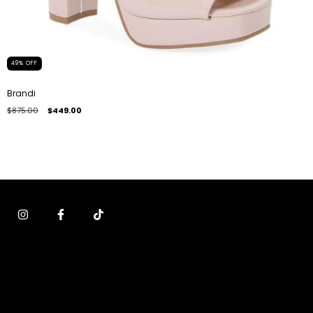
49
%
OFF
Brandi
$875.00
$449.00