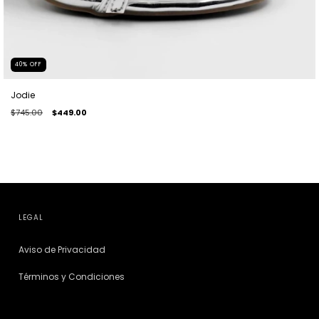
40
%
OFF
Jodie
$745.00
$449.00
LEGAL
Aviso de Privacidad
Términos y Condiciones