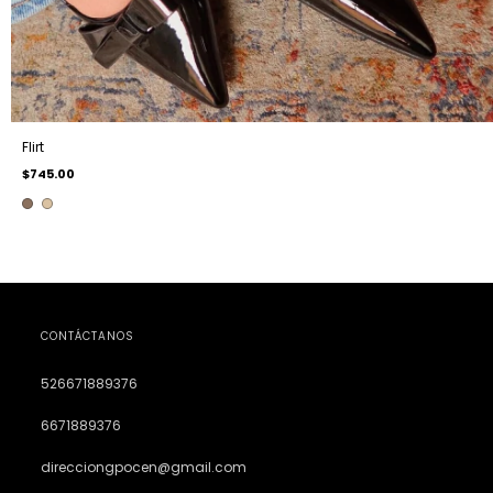
Flirt
$745.00
CONTÁCTANOS
526671889376
6671889376
direcciongpocen@gmail.com