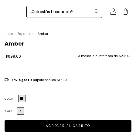
0
Inicio
.
Zapatillas
.
Amber
Amber
$699.00
3
meses sin intereses de
$233.00
Envío gratis
superando los
$1,500.00
COLOR
4
TALLA