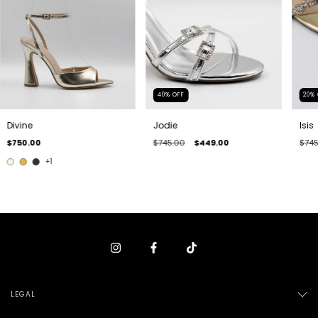
40
%
OFF
20
%
Divine
Jodie
Isis
$750.00
$745.00
$449.00
$745
+1
LEGAL