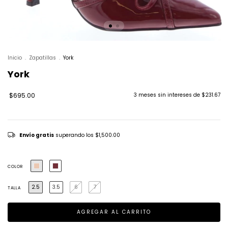
Inicio
.
Zapatillas
.
York
York
$695.00
3
meses sin intereses de
$231.67
Envío gratis
superando los
$1,500.00
COLOR
2.5
3.5
6
7
TALLA