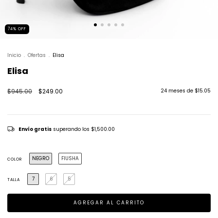
74
%
OFF
Inicio
.
Ofertas
.
Elisa
Elisa
$945.00
$249.00
24
meses de
$15.05
Envío gratis
superando los
$1,500.00
NEGRO
FIUSHA
COLOR
7
6
5
TALLA