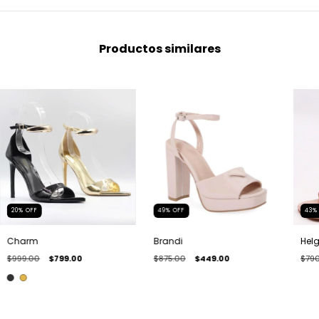
Productos similares
20
%
OFF
49
%
OFF
43
Charm
Brandi
Hel
$999.00
$799.00
$875.00
$449.00
$790