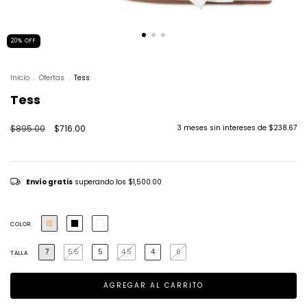
20
%
OFF
Inicio
.
Ofertas
.
Tess
Tess
$895.00
$716.00
3
meses sin intereses de
$238.67
Envío gratis
superando los
$1,500.00
COLOR
7
5.5
5
4.5
4
6
TALLA