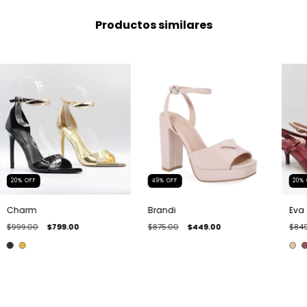
Productos similares
20
%
OFF
49
%
OFF
20
%
Charm
Brandi
Eva
$999.00
$799.00
$875.00
$449.00
$849