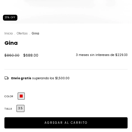
20
%
OFF
Inicio
.
Ofertas
.
Gina
Gina
$860.00
$688.00
3
meses sin intereses de
$229.33
Envío gratis
superando los
$1,500.00
COLOR
3.5
TALLA