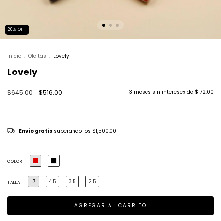
20
%
OFF
Inicio
.
Ofertas
.
Lovely
Lovely
$645.00
$516.00
3
meses sin intereses de
$172.00
Envío gratis
superando los
$1,500.00
COLOR
7
4.5
3.5
2.5
TALLA