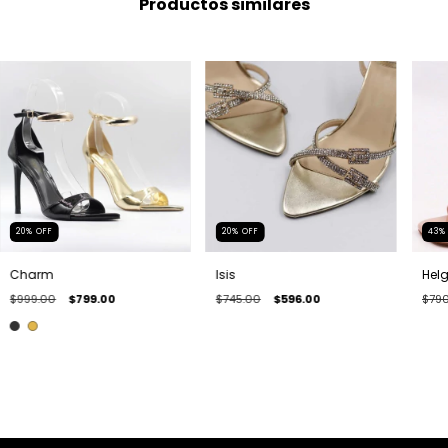
Productos similares
20
%
OFF
20
%
OFF
43
Charm
Isis
Hel
$999.00
$799.00
$745.00
$596.00
$790