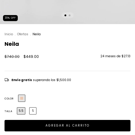
39
%
OFF
Inicio
.
Ofertas
.
Neila
Neila
$740.00
$449.00
24
meses de
$27.13
Envío gratis
superando los
$1,500.00
COLOR
5.5
5
TALLA