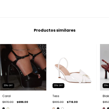
Productos similares
20
%
OFF
20
%
OFF
20
%
Carol
Tess
Blak
$870.00
$696.00
$895.00
$716.00
$85