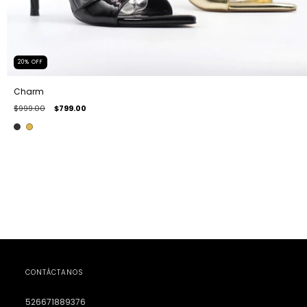
20
%
OFF
Charm
$999.00
$799.00
CONTÁCTANOS
526671889376