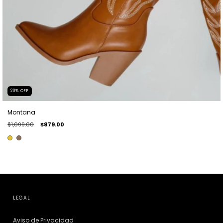
20
%
OFF
Montana
$1,099.00
$879.00
LEGAL
Aviso de Privacidad