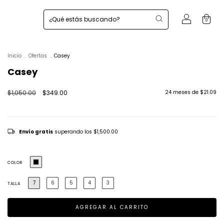
0
Inicio
.
Ofertas
.
Casey
Casey
$1,050.00
$349.00
24
meses de
$21.09
Envío gratis
superando los
$1,500.00
COLOR
7
6
5
4
3
TALLA