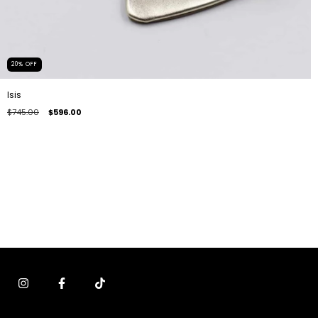
20
%
OFF
Isis
$745.00
$596.00